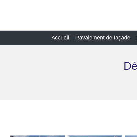
Passer
au
contenu
principal
Accueil
Ravalement de façade
Dé