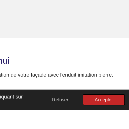
hui
on de votre façade avec l'enduit imitation pierre.
liquant sur
Refuser
Accepter
Propulsé par
Webador