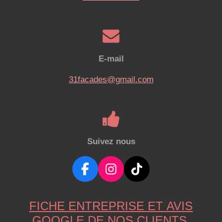
E-mail
31facades@gmail.com
Suivez nous
F
I
T
a
n
i
c
s
k
FICHE ENTREPRISE ET AVIS
e
t
T
GOOGLE DE NOS CLIENTS
b
a
o