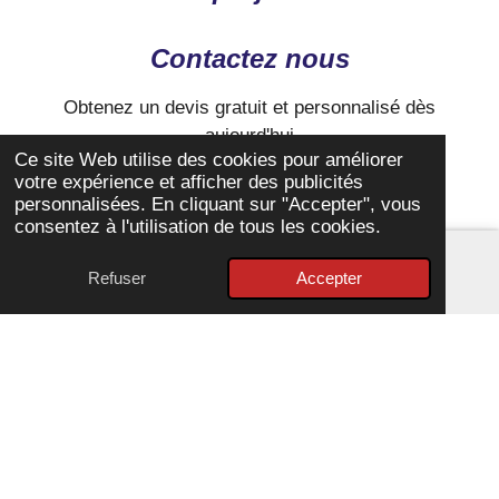
Contactez nous
Obtenez un devis gratuit et personnalisé dès
aujourd'hui
Ce site Web utilise des cookies pour améliorer
votre expérience et afficher des publicités
Demandez vôtre devis
personnalisées. En cliquant sur "Accepter", vous
consentez à l'utilisation de tous les cookies.
Refuser
Accepter
E-mail
Téléphone
Carte
© 2024 TRENTE ET UNE FAÇADES SASU SIREN : 929
937 936RCS
Toulouse
Propulsé par
Webador